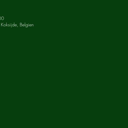
00
 Koksijde, Belgien