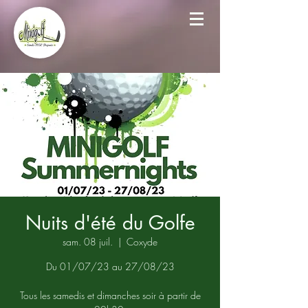
Nuits d'été du Golfe
sam. 08 juil.
  |  
Coxyde
Du 01/07/23 au 27/08/23
Tous les samedis et dimanches soir à partir de