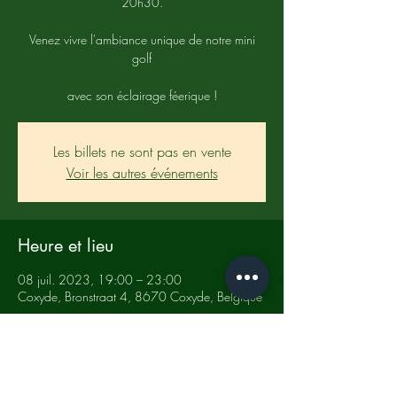
20h30.
Venez vivre l'ambiance unique de notre mini
golf
avec son éclairage féerique !
Les billets ne sont pas en vente
Voir les autres événements
Heure et lieu
08 juil. 2023, 19:00 – 23:00
Coxyde, Bronstraat 4, 8670 Coxyde, Belgique
Partager cet événement