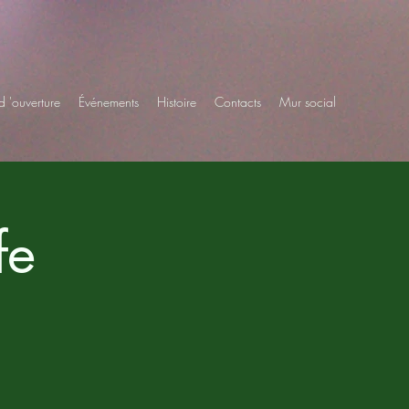
d 'ouverture
Événements
Histoire
Contacts
Mur social
fe