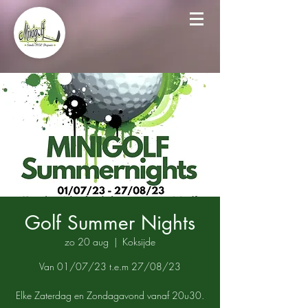
Golf Summer Nights
zo 20 aug
  |  
Koksijde
Van 01/07/23 t.e.m 27/08/23
Elke Zaterdag en Zondagavond vanaf 20u30.