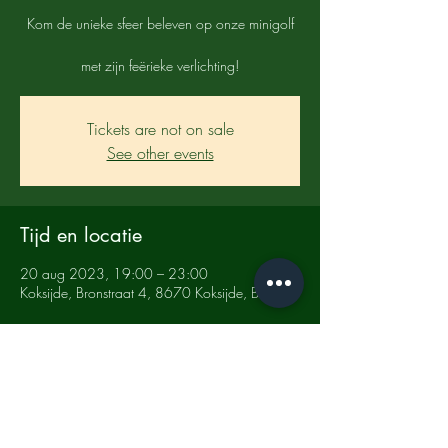
Kom de unieke sfeer beleven op onze minigolf
met zijn feërieke verlichting!
Tickets are not on sale
See other events
Tijd en locatie
20 aug 2023, 19:00 – 23:00
Koksijde, Bronstraat 4, 8670 Koksijde, Belgium
Deel dit evenement