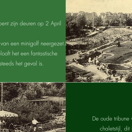
pent zijn deuren op 2 April
van een minigolf neergezet.
ooft het een fantastische
teeds het geval is.
De oude tribune
chaletstijl, d