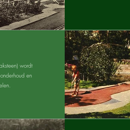
aksteen) wordt
n onderhoud en
elen.