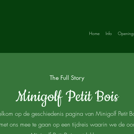
Home
Info
Opening
The Full Story
Minigolf Petit Bois
lkom op de geschiedenis pagina van Minigolf Petit Bo
met ons mee te gaan op een tijdreis waarin we de oor