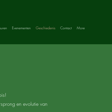
suren
Evenementen
Geschiedenis
Contact
More
is!
sprong en evolutie van